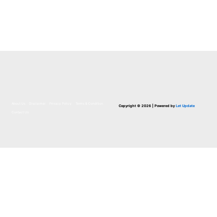
About Us
Disclaimer
Privacy Policy
Terms & Condition
Copyright © 2026 | Powered by
Let Update
Contact Us