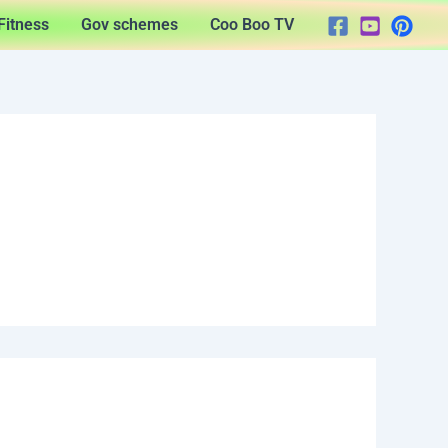
Fitness
Gov schemes
Coo Boo TV